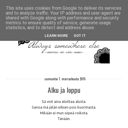
This site uses cookies from Google to deliver its services
and to analyze traffic. Your IP address and user-agent are
shared with Google along with performance and security
metrics to ensure quality of service, generate usage
statistics, and to detect and address abuse.
LEARN MORE
GOT IT
sunnuntai 1. marraskuuta 2015
Alku ja loppu
Sä voit aina aloittaa alusta.
Sanoa mä jätän eilisen pois kuormasta.
Mikään ei mun siipeä roikota.
Tänään.