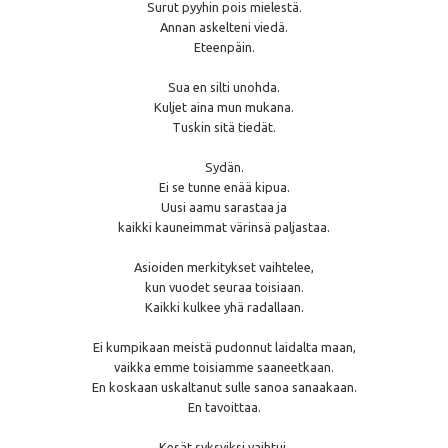
Surut pyyhin pois mielestä.
Annan askelteni viedä.
Eteenpäin.
Sua en silti unohda.
Kuljet aina mun mukana.
Tuskin sitä tiedät.
Sydän.
Ei se tunne enää kipua.
Uusi aamu sarastaa ja
kaikki kauneimmat värinsä paljastaa.
Asioiden merkitykset vaihtelee,
kun vuodet seuraa toisiaan.
Kaikki kulkee yhä radallaan.
Ei kumpikaan meistä pudonnut laidalta maan,
vaikka emme toisiamme saaneetkaan.
En koskaan uskaltanut sulle sanoa sanaakaan.
En tavoittaa.
Kesät syksyiksi vaihtui.