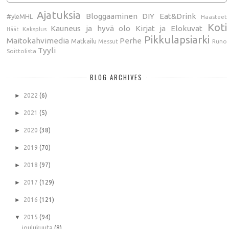
Ajatuksia
Bloggaaminen
DIY
Eat&Drink
#yleMHL
Haasteet
Koti
Kauneus ja hyvä olo
Kirjat ja Elokuvat
Kaksplus
Häät
Pikkulapsiarki
Maitokahvimedia
Perhe
Matkailu
Messut
Runo
Tyyli
Soittolista
BLOG ARCHIVES
►
2022
(6)
►
2021
(5)
►
2020
(38)
►
2019
(70)
►
2018
(97)
►
2017
(129)
►
2016
(121)
▼
2015
(94)
joulukuuta
(8)