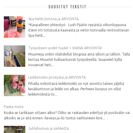
SUOSITUT TEKSTIT
Spa-hetki kotona ja ARVONTA
*Kaupallinen yhteistyö Lush Päätin repäistä viikonloppuna
itseni irti totutusta kaavasta ja vietin kotosalla rentouttavan
Spa-hetk...
Työpisteen uudet tuulet + IHANA ARVONTA!
Muumeja onkin vilahdellut blogissa aina silloin ja tällöin. Tällä
kertaa Muumit hullaantuivat työpisteellä. Suupielet kyllä
nousevat heti...
Leikkimökin piristystä ja ARVONTA
Pihalla nököttävä leikkimökki on nyt siivottu talven jäljiltä
kesäkuntoon ja leikki voi alkaa. Perheen kuopus on ollut
leikkimökistä to...
Paska mutsi
Koska se tarkkaan ottaen alkoi? Oliko se raskauden edettyä yli puolivälin vai
alkoiko se jo sitä ennen. Keveys ja ilo tuntui vaihtuneen kire...
Juhlahumua ja säihkettä