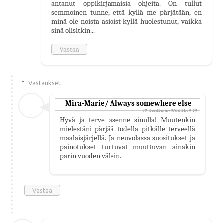
antanut oppikirjamaisia ohjeita. On tullut
semmoinen tunne, että kyllä me pärjätään, en
minä ole noista asioist kyllä huolestunut, vaikka
sinä olisitkin...
Vastaa
Vastaukset
Mira-Marie/ Always somewhere else
17. kesäkuuta 2016 klo 2.22
Hyvä ja terve asenne sinulla! Muutenkin
mielestäni pärjää todella pitkälle terveellä
maalaisjärjellä. Ja neuvolassa suositukset ja
painotukset tuntuvat muuttuvan ainakin
parin vuoden välein.
Vastaa