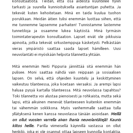
konsultaatiota. Tiedän, että osa äideistä kuuntelee hyvin
tarkasti ja suurella kunnioituksella asiantuntijan puhetta. Ja
tekevät kuten kehoitetaan. Minä en taida kuulua tuohon
porukkaan. Meidän äitien tulisi enemmän luottaa siihen, että
me tunnemme lapsemme parhaiten! Tunnistamme lastemme
tunnetiloja ja osaamme lukea käytöstä. Minä tyrmäsin
toimintaterapeutin konsultaation. Lapset eivät ole pikkuisia
apinoita, jotka tekevät sirkustemppuja käsketysti. Pelkästään
vieras ympäristö saattaa saada lapset hämilleen. Uusi
neuvolantäti ei myöskään helpota tilannetta yhtään.
Mitä enemmän Neiti Pippuria jännittää sitä enemmän hän
pulisee. Moni saattaa nähdä vain reippaan ja sosiaalisen
lapsen. On selvä, että ohjeiden kuuntelu ja keskittyminen
vaikeutuu tilanteessa, joka koetaan vieraaksi. Ja arempi lapsi
haluaa pysyä kartalla tilanteessa. Mitä neuvolassa tapahtuu?
Toki tilannetta voi alustaa pienoisesti ja rohkaista, mutta sekä
lapsi, että aikuinen menevät tilanteeseen kuitenkin enemmän
tai vähemmän sokkkona. Myös vanhemmalle saattaa tulla
yllätyksenä kenen kanssa neuvolassa tänään asioidaan.
Meillä
on ollut vuosien varrella aivan ihania neuvolantätejä!
Kaunis
kiitos heille.
Parilla viimeisellä käynnillä vastassa on ollut
henkilö, joka ei ole osannut ottaa lapseen kunnolla kontaktia.