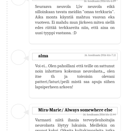
16. kesäkuuta 2016 klo 6.09
Seuraava neuvola 1,5v neuvola eikä
silloinkaan tavata meidän "omaa terkkaria".
Aika monta käyntiä mahtuu vauvan eka
vuoteen. Ei mahdu mun järkeen miten siellä
edes riittää terkkareita niin, että aina on
uusi tyyppi vastassa. :D
alma
16. kesäkuuta 2016 klo 7.11
Voi ei... Olen pahoillani että teille on sattunut
noin inhottava kokemus neuvolasta.,, olen
itse th ja toivoisin olevani
patteri/laturi/peili mistä saa apuja siihen
lapsiperheen arkeen!
Mira-Marie/ Always somewhere else
16. kesäkuuta 2016 klo 11.44
Varmasti niitä ihania terveydenhoitajia
neuvolasta löytyy lukuisia. Meillekin on
osunut kaksi. Oikeita kultakimpaleita, jotka