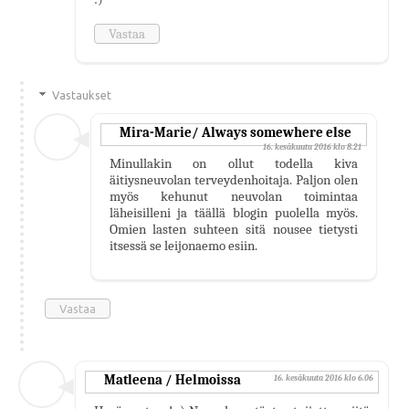
Vastaa
Vastaukset
Mira-Marie/ Always somewhere else
16. kesäkuuta 2016 klo 8.21
Minullakin on ollut todella kiva
äitiysneuvolan terveydenhoitaja. Paljon olen
myös kehunut neuvolan toimintaa
läheisilleni ja täällä blogin puolella myös.
Omien lasten suhteen sitä nousee tietysti
itsessä se leijonaemo esiin.
Vastaa
Matleena / Helmoissa
16. kesäkuuta 2016 klo 6.06