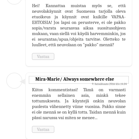
Hei! Kannattaa muistaa myös se, että
neuvolakäynnit ovat Suomessa tarjolla oleva
etuoikeus ja käynnit ovat kaikille VAPAA-
EHTOISIA! Jos lapsi on perusterve, ei ole pakko
sopia/varata seuraavaa aikaa suositusohjeen
mukaan, vaan siellä voi käydä harvemminkin, jos
ei seurantaa/apua/ohjeita tarvitse. Oletteko te
luulleet, että neuvolaan on "pakko" mennä?
Vastaa
Mira-Marie/ Always somewhere else
9. heinäkuuta 2016 klo 14.04
Kiitos kommentistasi! Tämä on varmasti
enemmän sellainen asia, minkä tekee
tottumuksesta. Ja käyntejä onkin neuvolan
puolesta vähennetty viime vuosina. Pakko sinne
ei ole mennä se on kyllä totta. Taidan mennä kuin
pässi narussa vai miten se menee...
Vastaa