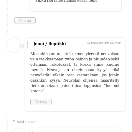
Pikku Herralle! Ihanaa kesää teille.
Vastaa
Jenni / Ilopiikki
16. kesäkuuta 2016 klo 12.00
Mustakin tuntuu, että menen yleensä neuvolaan
vain tsekkaamaan tytön painon ja pituuden sekä
ottamaan rokotukset. Ja koska sinne kuuluu
mennä. Neuvoja en oikein osaa kysyä, eikä
neuvolatäti oikein osaa vastatakaan, jos jotain
osaankin kysyä. Neuvolan ohjeissa määritelty
tieto annetaan painettuina lappusina "lue noi
kotona".
Vastaa
Vastaukset