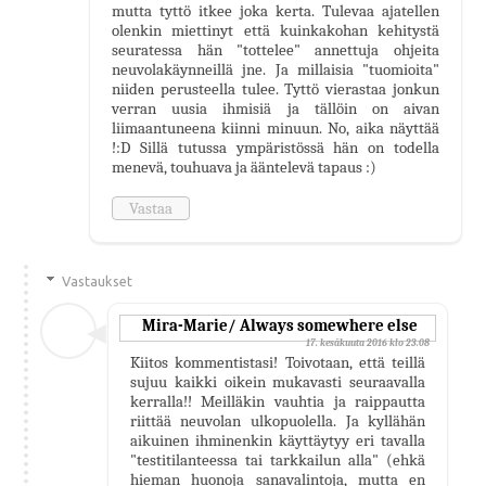
mutta tyttö itkee joka kerta. Tulevaa ajatellen
olenkin miettinyt että kuinkakohan kehitystä
seuratessa hän "tottelee" annettuja ohjeita
neuvolakäynneillä jne. Ja millaisia "tuomioita"
niiden perusteella tulee. Tyttö vierastaa jonkun
verran uusia ihmisiä ja tällöin on aivan
liimaantuneena kiinni minuun. No, aika näyttää
!:D Sillä tutussa ympäristössä hän on todella
menevä, touhuava ja ääntelevä tapaus :)
Vastaa
Vastaukset
Mira-Marie/ Always somewhere else
17. kesäkuuta 2016 klo 23.08
Kiitos kommentistasi! Toivotaan, että teillä
sujuu kaikki oikein mukavasti seuraavalla
kerralla!! Meilläkin vauhtia ja raippautta
riittää neuvolan ulkopuolella. Ja kyllähän
aikuinen ihminenkin käyttäytyy eri tavalla
"testitilanteessa tai tarkkailun alla" (ehkä
hieman huonoja sanavalintoja, mutta en