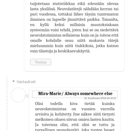
tuijotetaan statistiikkaa eikä edessään olevaa
lasta yksilönä. Neuvolatätejä nähdään kerran tai
pari vuodessa, tottakai lähes täysin tuntematon
ihminen on lapselle jännittävä paikka. Toisaalta,
en kyllä keksi millaisia muutoksiakaan
systeemiin voisi tehdä, joten kai se on siedettävä
neuvolatoimintaa sellaisena kuin on ja toivoa että
omalle kohdalle osuu niitä mukavia tätejä
mieluummin kuin niitä tiukkiksia, jotka katsoo
vain tilastoja ja keskikasvukäyriä.
Vastaa
Vastaukset
Mira-Marie/ Always somewhere else
16. kesäkuuta 2016 klo 8.14
Olisi todella kiva tietää kuinka
neuvolatoimintaa on vuosien varrella
arvioitu ja kehitetty. Itse näkee siitä tietysti
melkoisen ohuen siivun omien lasten kautta.
Ja toiveissa olisi, että olisi se tuttu ja
turvallinen neuvolantäti, joka tuntee lapset