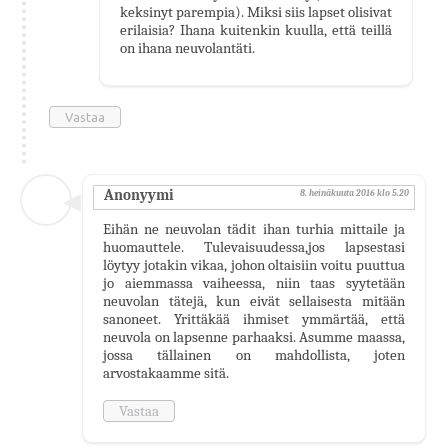
keksinyt parempia). Miksi siis lapset olisivat
erilaisia? Ihana kuitenkin kuulla, että teillä
on ihana neuvolantäti.
Vastaa
Anonyymi
8. heinäkuuta 2016 klo 5.20
Eihän ne neuvolan tädit ihan turhia mittaile ja
huomauttele. Tulevaisuudessa,jos lapsestasi
löytyy jotakin vikaa, johon oltaisiin voitu puuttua
jo aiemmassa vaiheessa, niin taas syytetään
neuvolan tätejä, kun eivät sellaisesta mitään
sanoneet. Yrittäkää ihmiset ymmärtää, että
neuvola on lapsenne parhaaksi. Asumme maassa,
jossa tällainen on mahdollista, joten
arvostakaamme sitä.
Vastaa