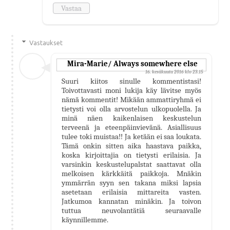
Vastaa
Vastaukset
Mira-Marie/ Always somewhere else
16. kesäkuuta 2016 klo 23.15
Suuri kiitos sinulle kommentistasi!
Toivottavasti moni lukija käy lävitse myös
nämä kommentit! Mikään ammattiryhmä ei
tietysti voi olla arvostelun ulkopuolella. Ja
minä näen kaikenlaisen keskustelun
terveenä ja eteenpäinvievänä. Asiallisuus
tulee toki muistaa!! Ja ketään ei saa loukata.
Tämä onkin sitten aika haastava paikka,
koska kirjoittajia on tietysti erilaisia. Ja
varsinkin keskustelupalstat saattavat olla
melkoisen kärkkäitä paikkoja. Mnäkin
ymmärrän syyn sen takana miksi lapsia
asetetaan erilaisia mittareita vasten.
Jatkumoa kannatan minäkin. Ja toivon
tuttua neuvolantätiä seuraavalle
käynnillemme.