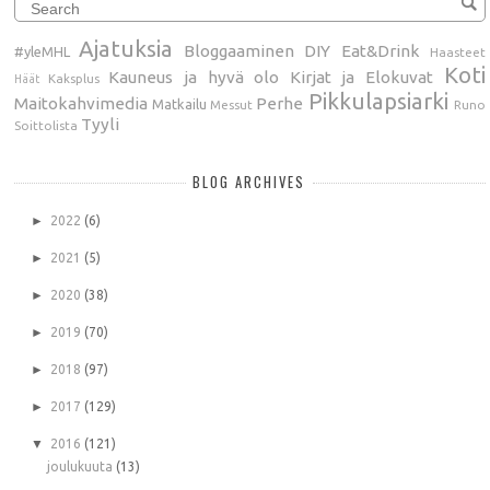
Ajatuksia
Bloggaaminen
DIY
Eat&Drink
#yleMHL
Haasteet
Koti
Kauneus ja hyvä olo
Kirjat ja Elokuvat
Kaksplus
Häät
Pikkulapsiarki
Maitokahvimedia
Perhe
Matkailu
Messut
Runo
Tyyli
Soittolista
BLOG ARCHIVES
►
2022
(6)
►
2021
(5)
►
2020
(38)
►
2019
(70)
►
2018
(97)
►
2017
(129)
▼
2016
(121)
joulukuuta
(13)