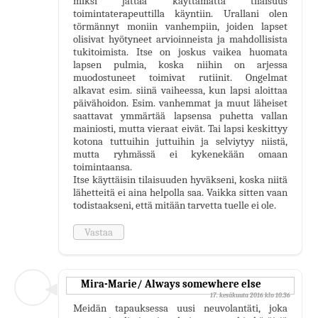
miksi jättää käyttämättä tilaisuus
toimintaterapeuttilla käyntiin. Urallani olen
törmännyt moniin vanhempiin, joiden lapset
olisivat hyötyneet arvioinneista ja mahdollisista
tukitoimista. Itse on joskus vaikea huomata
lapsen pulmia, koska niihin on arjessa
muodostuneet toimivat rutiinit. Ongelmat
alkavat esim. siinä vaiheessa, kun lapsi aloittaa
päivähoidon. Esim. vanhemmat ja muut läheiset
saattavat ymmärtää lapsensa puhetta vallan
mainiosti, mutta vieraat eivät. Tai lapsi keskittyy
kotona tuttuihin juttuihin ja selviytyy niistä,
mutta ryhmässä ei kykenekään omaan
toimintaansa.
Itse käyttäisin tilaisuuden hyväkseni, koska niitä
lähetteitä ei aina helpolla saa. Vaikka sitten vaan
todistaakseni, että mitään tarvetta tuelle ei ole.
Vastaa
Mira-Marie/ Always somewhere else
17. kesäkuuta 2016 klo 10.36
Meidän tapauksessa uusi neuvolantäti, joka