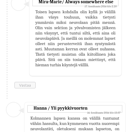
Mira-Marie/ Always somewhere else
17. kesäkuuta 2016 klo 2.20
Toisen lapsen kohdalla olin kyllä jo välillä
ihan väsys touhuun, vaikka tietysti
ymmärsin miksi neuvolaan pitää mennä.
Olin vain sektion ja yövalvomisten jälkeen
niin väsynyt, että tuntui siltä, että aina oli
neuvolapäivä. Ja meillä on molemmat lapset
olleet niin perusterveitä ihan syntymästä
asti. Muutaman kerran ovat olleet nuhassa.
Tästä tietysti muistan olla kiitollinen joka
päivä. Sitä on siis tosiaan miettinyt, että
hieman turhia käyntejä välllä.
Vastaa
Hanna / Yli pyykkivuorten
16. kesäkuuta 2016 klo 13.07
Kolmannen lapsen kanssa on välillä tuntunut
vähän hassulta, kun kymmenen vuotta nuorempi
neuvolantäti, oletukseni mukaan lapseton, on