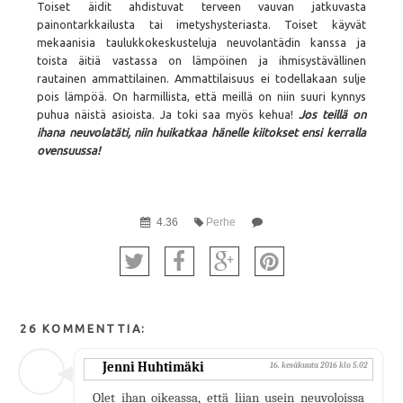
Toiset äidit ahdistuvat terveen vauvan jatkuvasta
painontarkkailusta tai imetyshysteriasta. Toiset käyvät
mekaanisia taulukkokeskusteluja neuvolantädin kanssa ja
toista äitiä vastassa on lämpöinen ja ihmisystävällinen
rautainen ammattilainen. Ammattilaisuus ei todellakaan sulje
pois lämpöä. On harmillista, että meillä on niin suuri kynnys
puhua näistä asioista. Ja toki saa myös kehua!
Jos teillä on
ihana neuvolatäti, niin huikatkaa hänelle kiitokset ensi kerralla
ovensuussa!
4.36
Perhe
26 KOMMENTTIA:
Jenni Huhtimäki
16. kesäkuuta 2016 klo 5.02
Olet ihan oikeassa, että liian usein neuvoloissa