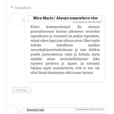
Vastaukset
Mira-Marie/ Always somewhere else
8. heinäkuuta 2016 klo 5.50
Kiitos kommentistasi! En ottanut
postauksessani kantaa jokaiseen neuvolan
tapaukseen ja varmasti on paljon tapauksia,
missä oikea lapsi saa oikean avun. Olen myös
todella kiitollinen meidän
neuvolajärjestelmästämme ja toin tätäkin
puolta postauksessa esiin ja kehuin myös
meidän omaa neuvolatätiämme! Joka
tunteen perheen ja lapset. Ja toivoisin
lukijan myös ymmärtävän, että ei itse ole
ollut läsnä tilanteessa eikä tunne lastani.
Vastaa
Anonyymi
8. heinäkuuta 2016 klo 10.56