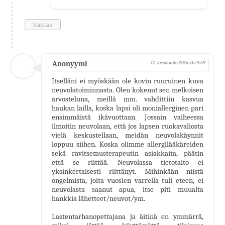
Vastaa
Anonyymi
17. kesäkuuta 2016 klo 9.59
Itselläni ei myöskään ole kovin ruuruinen kuva
neuvolatoiminnasta. Olen kokenut sen melkoisen
arvosteluna, meillä mm. vahdittiin kasvua
haukan lailla, koska lapsi oli moniallerginen pari
ensimmäistä ikävuottaan. Jossain vaiheessa
ilmoitin neuvolaan, että jos lapsen ruokavaliosta
vielä keskustellaan, meidän neuvolakäynnit
loppuu siihen. Koska olimme allergilääkäreiden
sekä ravitsemusterapeutin asiakkaita, päätin
että se riittää. Neuvolassa tietotaito ei
yksinkertaisesti riittänyt. Mihinkään niistä
ongelmista, joita vuosien varrella tuli eteen, ei
neuvolasta saanut apua, itse piti muualta
hankkia lähetteet/neuvot/ym.
Lastentarhanopettajana ja äitinä en ymmärrä,