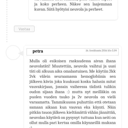
ja koko perheen. Näkee sen laajemman
kuvan. Siitä hyötyisi neuvola ja perheet.
Vastaa
petra
16. kesäkuuta 2016 klo 5.04
Mulla oli esikoisen raskaudessa aivan ihana
neuvolatäti! Muutettiin, neuvola vaihtui ja uusi
täti oli alkuun aika omalaatuinen. Me käytiin 2kk
2vk välein seuraamassa hemoglobiinia sen
jälkeen kävin joka kuukausi koska halusin mitat
vauvakirjaan, jossain vaiheessa tädistä tulikin
oudon sijaan ihana :) mutta nyt meilläkin on
puolen vuoden tauko ja 2v neuvola on vielä
varaamatta. Tammikuussa puhuttiin että otetaan
samaan aikaan kun vauvan eka käynti. Näin
pitkän tauon jälkeen kieltämättä vähän jännittää,
neuvolan käytävä on pysynyt tuttuna kun neiti on
ollut mulla pari kertaa omilla käynneillä mukana
:)