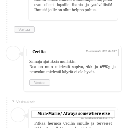
ovat olleet lapsille ihania ja ystävällisiä!
Ihmisiä joille on ollut helppo puhua.
Vastaa
Cecilia
16. kesäkuuta 2016 klo 9.27
Samoja ajatuksia mullakin!
Noa on mun mielestä sopiva, 4kk ja 6990g ja
neuvolan mielestä käyrät ei ole hyvät.
Vastaa
Vastaukset
Mira-Marie/ Always somewhere else
16. kesäkuuta 2016 klo 11.45
Pitkää hermoa Cecilia sinulle ja terveiset