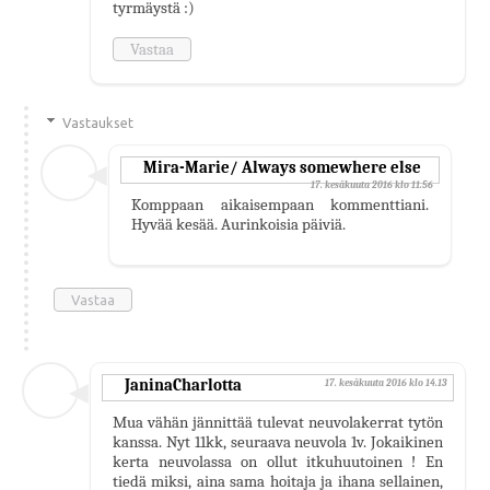
tyrmäystä :)
Vastaa
Vastaukset
Mira-Marie/ Always somewhere else
17. kesäkuuta 2016 klo 11.56
Komppaan aikaisempaan kommenttiani.
Hyvää kesää. Aurinkoisia päiviä.
Vastaa
JaninaCharlotta
17. kesäkuuta 2016 klo 14.13
Mua vähän jännittää tulevat neuvolakerrat tytön
kanssa. Nyt 11kk, seuraava neuvola 1v. Jokaikinen
kerta neuvolassa on ollut itkuhuutoinen ! En
tiedä miksi, aina sama hoitaja ja ihana sellainen,