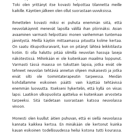
Toki olen yrittänyt itse kovasti helpottaa tilannetta meille
kaikille. Käyntien jälkeen olen ollut suorastaan uuvuksissa.
Ihmettelen kovasti miksi ei puhuta enemmän siitä, että
neuvolakäynnit menevät lapsilla välillä ihan plörinäksi. Asian
avaaminen varmasti helpottaisi monen vanhemman tuntemaa
jännitystä. Meillä käytiin mittaamassa pituutta kolme kertaa.
On saatu itkupotkuraivarit, kun on pitänyt lähteä leikkitilasta
kotiin. Ei olla haluttu pitää silmillä neuvolan hassuja laseja
näkötestissä. Mihinkään ei ole kuitenkaan maailma loppunut.
Varmasti tässä maassa on tukuttain lapsia, jotka eivät ole
tehneet neuvolan tehtäviä annetun ohjeen mukaisesti ja jotka
eivät silti ole toimintaterapeutin tarpeessa. Meidän
kohdallamme esikoinen päätti vain käyttää tehtävissä
enemmän luovuutta. Itsekseni hykertelin, että kyllä on viisas
lapsi. Laatikon ulkopuolista ajattelua ei kuitenkaan arvosteta
tarpeeksi. Sitä taidetaan suorastaan katsoa neuvolassa
vinoon.
Monesti olen kuullut äitien puhuvan, että ei siellä neuvolassa
kannata kaikkea kertoa. En minäkään ole kertonut kuinka
kauan esikoinen todellisuudessa heilui kotona tutti kourassa.