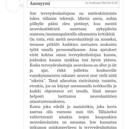
Anonyymi
16. kesäkuuta 2016 klo 21.25
Itse terveydenhoitajana on mielenkiintoista
lukea tällaisia tekstejä. Mietin usein, mihin
pölkylle pääni olen pistänyt, kun meistä
neuvolantädeistä annetaan nykypäivän
somessa/mammapalstoilla aikamoista kritiikkiä.
On totta, että meitä neuvolantätejä on moneksi,
teemme pitkälti kaikkien asetusten mukaista
työtä omalla persoonallamme. Aina ajatukset
eivät kohtaa oman terveydenhoitajan kanssa,
joidenkin kanssa synkkaa tosi hyvin yhteen.
Koska terveydenhoitajia neuvolassa on ollut jo iät
ja ajat, ehkä joillekin konkareille
vuosikymmenten takaiset neuvot ovat vielä niitä
"oikeita". Tämä aiheuttaa ristiriitaisia tunteita,
etenkin, jos on käynyt useammalla terkkarilla ja
kaikki ohjeistavat eri tavalla. Siinä menee
helposti luottamus neuvolantätien
asiantuntemukseen.
Kuten joku edellä jo mainitsikin, joka kerta
saattaa olla vastassa uusi täti. Tällaiseksi
valitettavasti ainakin isojen kaupunkien
neuvolatoiminta on menossa. Itse kannatan
jatkumoa asiakasperheen ja terveydenhoitajan