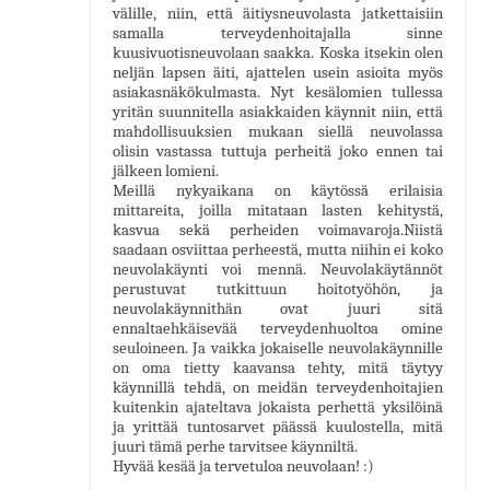
välille, niin, että äitiysneuvolasta jatkettaisiin
samalla terveydenhoitajalla sinne
kuusivuotisneuvolaan saakka. Koska itsekin olen
neljän lapsen äiti, ajattelen usein asioita myös
asiakasnäkökulmasta. Nyt kesälomien tullessa
yritän suunnitella asiakkaiden käynnit niin, että
mahdollisuuksien mukaan siellä neuvolassa
olisin vastassa tuttuja perheitä joko ennen tai
jälkeen lomieni.
Meillä nykyaikana on käytössä erilaisia
mittareita, joilla mitataan lasten kehitystä,
kasvua sekä perheiden voimavaroja.Niistä
saadaan osviittaa perheestä, mutta niihin ei koko
neuvolakäynti voi mennä. Neuvolakäytännöt
perustuvat tutkittuun hoitotyöhön, ja
neuvolakäynnithän ovat juuri sitä
ennaltaehkäisevää terveydenhuoltoa omine
seuloineen. Ja vaikka jokaiselle neuvolakäynnille
on oma tietty kaavansa tehty, mitä täytyy
käynnillä tehdä, on meidän terveydenhoitajien
kuitenkin ajateltava jokaista perhettä yksilöinä
ja yrittää tuntosarvet päässä kuulostella, mitä
juuri tämä perhe tarvitsee käynniltä.
Hyvää kesää ja tervetuloa neuvolaan! :)