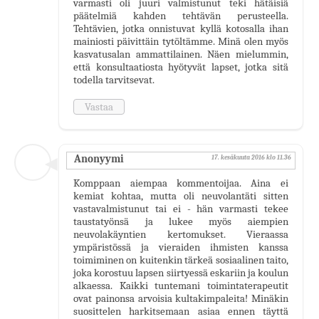
varmasti oli juuri valmistunut teki hätäisiä
päätelmiä kahden tehtävän perusteella.
Tehtävien, jotka onnistuvat kyllä kotosalla ihan
mainiosti päivittäin tytöltämme. Minä olen myös
kasvatusalan ammattilainen. Näen mielummin,
että konsultaatiosta hyötyvät lapset, jotka sitä
todella tarvitsevat.
Vastaa
Anonyymi
17. kesäkuuta 2016 klo 11.36
Komppaan aiempaa kommentoijaa. Aina ei
kemiat kohtaa, mutta oli neuvolantäti sitten
vastavalmistunut tai ei - hän varmasti tekee
taustatyönsä ja lukee myös aiempien
neuvolakäyntien kertomukset. Vieraassa
ympäristössä ja vieraiden ihmisten kanssa
toimiminen on kuitenkin tärkeä sosiaalinen taito,
joka korostuu lapsen siirtyessä eskariin ja koulun
alkaessa. Kaikki tuntemani toimintaterapeutit
ovat painonsa arvoisia kultakimpaleita! Minäkin
suosittelen harkitsemaan asiaa ennen täyttä