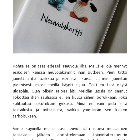
Kohta se on taas edessä. Neuvola. Iiks. Meillä ei ole mennyt
esikoisen kanssa neuvolakäynnit ihan putkeen. Pieni tyttö
jännittää itse paikkaa ja vierasta aikuista. Ja minä jännitän
pienoisesti miten meillä käynti sujuu. Toki en tätä näytä
ulospäin. Olen oikein reipas äiti. Meidän lapsia on saanut
rokottaa ihan rauhassa eli en kuulu siihen porukkaan, joka
suhtautuu rokotuksiin jyrkästi. Minä en vain pidä siitä
testailusta ja mittailusta, vaikka ymmärrän sen kaiken
tarkoituksen.
Viime käynnillä meille uusi neuvolantäti rupesi muutamien
tehtävien jälkeen ehdottelemaan toimintaterapeutin