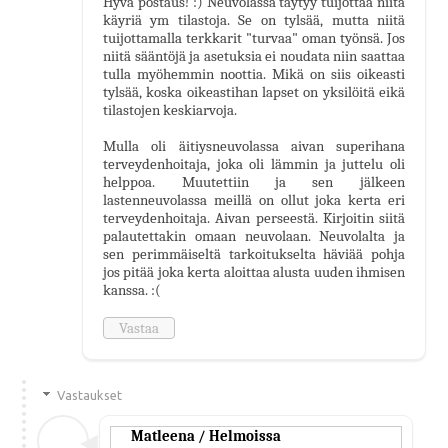
Hyvä postaus! :) Neuvolassa täytyy tuijottaa niitä
käyriä ym tilastoja. Se on tylsää, mutta niitä
tuijottamalla terkkarit "turvaa" oman työnsä. Jos
niitä sääntöjä ja asetuksia ei noudata niin saattaa
tulla myöhemmin noottia. Mikä on siis oikeasti
tylsää, koska oikeastihan lapset on yksilöitä eikä
tilastojen keskiarvoja.
Mulla oli äitiysneuvolassa aivan superihana
terveydenhoitaja, joka oli lämmin ja juttelu oli
helppoa. Muutettiin ja sen jälkeen
lastenneuvolassa meillä on ollut joka kerta eri
terveydenhoitaja. Aivan perseestä. Kirjoitin siitä
palautettakin omaan neuvolaan. Neuvolalta ja
sen perimmäiseltä tarkoitukselta häviää pohja
jos pitää joka kerta aloittaa alusta uuden ihmisen
kanssa. :(
Vastaa
Vastaukset
Matleena / Helmoissa