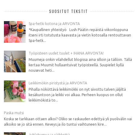
SUOSITUT TEKSTIT
Spa-hetki kotona ja ARVONTA
*Kaupallinen yhteistyö Lush Päätin repäistä viikonloppuna
itseni irti totutusta kaavasta ja vietin kotosalla rentouttavan
Spa-hetk...
Työpisteen uudet tuulet + IHANA ARVONTA!
Muumeja onkin vilahdellut blogissa aina silloin ja tällöin. Tällä
kertaa Muumit hullaantuivat työpisteellä. Suupielet kyllä
nousevat heti...
Leikkimökin piristystä ja ARVONTA
Pihalla nököttävä leikkimökki on nyt siivottu talven jäljiltä
kesäkuntoon ja leikki voi alkaa. Perheen kuopus on ollut
leikkimökistä to...
Paska mutsi
Koska se tarkkaan ottaen alkoi? Oliko se raskauden edettyä yli puolivälin vai
alkoiko se jo sitä ennen. Keveys ja ilo tuntui vaihtuneen kire...
Juhlahumua ja säihkettä