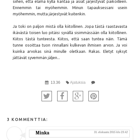
siihen, että elämä kyllä kantaa ja asiat järjestyvät paikoilleen.
Ennemmin tai myöhemmin. Minun tapauksessani usein
myöhemmin, mutta järjestyvät kuitenkin.
Ja toki on paljon mistä olla kiitollinen. Jopa tästä raastavasta
ikävästä toisen luo pitäisi syvällä sisimmässään olla kiitollinen.
Kiitos tästä tunteesta. Kiitos, että saan tuntea näin. Tämä
tunne osoittaa tuon rinnallani kulkevan ihmisen arvon. Ja voi
kuinka arvokas sinä minulle oletkaan. Rakas. Eletyt syksyt
jättävät syvemmän jäljen...
13.36
Ajatuksia
3 KOMMENTTIA:
Minka
31. elokuuta 2015 klo 23.42