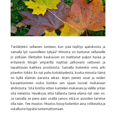
Tiedättekö sellaisen tunteen, kun pää täyttyy ajatuksista ja
samalla lyö suunnilleen tyhjää? Minusta on tuntunut sellaiselle
jo pitkään. Elettyihin kuukausiin on mahtunut paljon hyvää ja
erityisesti blogin ympärillä näyttää jatkuvasti sattuvan ja
tapahtuvan kaikkea positiivista. Samalla kuitenkin oma arki
jotenkin tökkii. En nyt puhu kotiäitiydestä, koska minusta tämä
on kyllä elämän parasta aikaa. Arjen pienet asiat ja niiden
kasaantuminen isoksi löntiksi sen sijaan tuovat mukanaan
ahdistusta. Sitä lönttiä sitten kantelen mukanani ja välillä yritän
sitä nielaista. Hyväksyä, että tällaista tämä elämä nyt vain on.
Ja samalla se pieni ääni sisällä sanoo, että ei asioiden tarvitse
olla näin. Tee muutos. Muutos kysyy kuitenkin aina rohkeutta ja
uskallusta hypätä tuntemattomaan.