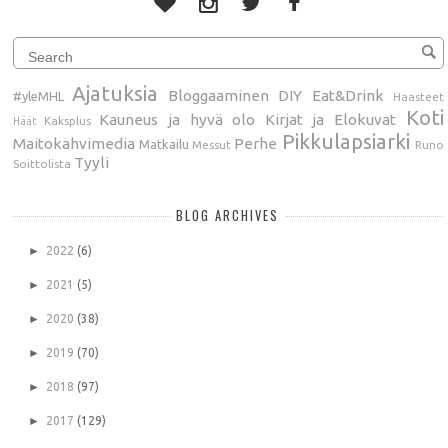
Ajatuksia
Bloggaaminen
DIY
Eat&Drink
#yleMHL
Haasteet
Koti
Kauneus ja hyvä olo
Kirjat ja Elokuvat
Kaksplus
Häät
Pikkulapsiarki
Maitokahvimedia
Perhe
Matkailu
Messut
Runo
Tyyli
Soittolista
BLOG ARCHIVES
►
2022
(6)
►
2021
(5)
►
2020
(38)
►
2019
(70)
►
2018
(97)
►
2017
(129)