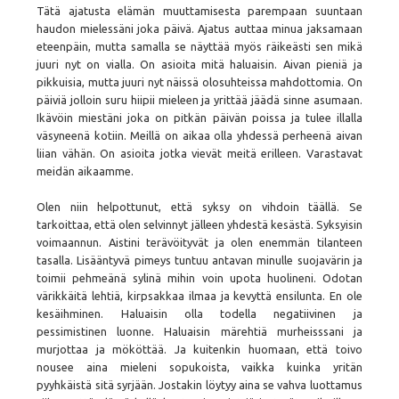
Tätä ajatusta elämän muuttamisesta parempaan suuntaan
haudon mielessäni joka päivä. Ajatus auttaa minua jaksamaan
eteenpäin, mutta samalla se näyttää myös räikeästi sen mikä
juuri nyt on vialla. On asioita mitä haluaisin. Aivan pieniä ja
pikkuisia, mutta juuri nyt näissä olosuhteissa mahdottomia. On
päiviä jolloin suru hiipii mieleen ja yrittää jäädä sinne asumaan.
Ikävöin miestäni joka on pitkän päivän poissa ja tulee illalla
väsyneenä kotiin. Meillä on aikaa olla yhdessä perheenä aivan
liian vähän. On asioita jotka vievät meitä erilleen. Varastavat
meidän aikaamme.
Olen niin helpottunut, että syksy on vihdoin täällä. Se
tarkoittaa, että olen selvinnyt jälleen yhdestä kesästä. Syksyisin
voimaannun. Aistini terävöityvät ja olen enemmän tilanteen
tasalla. Lisääntyvä pimeys tuntuu antavan minulle suojavärin ja
toimii pehmeänä sylinä mihin voin upota huolineni. Odotan
värikkäitä lehtiä, kirpsakkaa ilmaa ja kevyttä ensilunta. En ole
kesäihminen. Haluaisin olla todella negatiivinen ja
pessimistinen luonne. Haluaisin märehtiä murheisssani ja
murjottaa ja mököttää. Ja kuitenkin huomaan, että toivo
nousee aina mieleni sopukoista, vaikka kuinka yritän
pyyhkäistä sitä syrjään. Jostakin löytyy aina se vahva luottamus