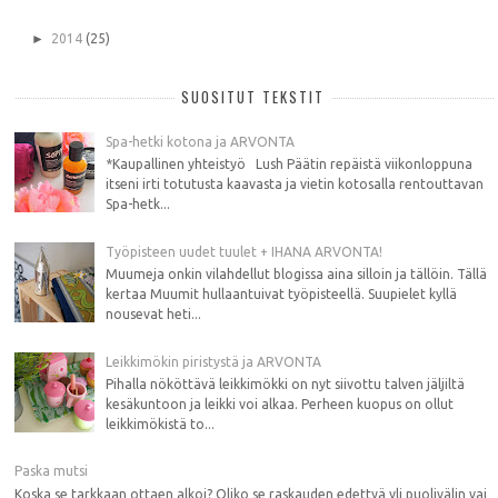
►
2014
(25)
SUOSITUT TEKSTIT
Spa-hetki kotona ja ARVONTA
*Kaupallinen yhteistyö Lush Päätin repäistä viikonloppuna
itseni irti totutusta kaavasta ja vietin kotosalla rentouttavan
Spa-hetk...
Työpisteen uudet tuulet + IHANA ARVONTA!
Muumeja onkin vilahdellut blogissa aina silloin ja tällöin. Tällä
kertaa Muumit hullaantuivat työpisteellä. Suupielet kyllä
nousevat heti...
Leikkimökin piristystä ja ARVONTA
Pihalla nököttävä leikkimökki on nyt siivottu talven jäljiltä
kesäkuntoon ja leikki voi alkaa. Perheen kuopus on ollut
leikkimökistä to...
Paska mutsi
Koska se tarkkaan ottaen alkoi? Oliko se raskauden edettyä yli puolivälin vai