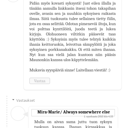
Pidän myös kovasti syksystä! Just eilen illalla ja
tänään aamulla linkkasin itseni tohon takapihan
ovelle, avasin sen ja nuuhkin syksyisen raikasta
ilmaa. Siitä tuoksusta tulee sellainen tietty fiilis,
jota en osaa selittää. Odotan pimeneviä iltoja, kun
voi polttaa kynttilöitä, juoda teetä ja lukea
kirjoja. Olohuoneen viltitkin pääsevät taas
käyttöön :) Syksyisin myös tulee tehtyä kaikkia
ihania keittoruokia, leivottua sämpylöitä ja joka
syksyinen porkkanakakku. Oi että miten ihanaa.
Nyt kun saa vielä jalan kuntoon niin pääsis
Maunonkin kanssa ulos käpyttelemään.
Mukavia syyspäiviä sinne! Laitellaan viestiä! :)
Vastaa
Vastaukset
Mira-Marie/ Always somewhere else
1. syyskuuta 2015 klo 4.55
Mulla on aivan sama juttu tuon syksyn
tuoksun kanssa. Ihanan kirpsakkaa ja