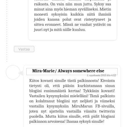
raikasta. On vain niin mun juttu. Syksy saa
minut aina myös hieman syvälliseksi. Mietin
monesti syksyisin kaikkia niitä ihmisiä
joiden kanssa polut ovat risteytyneet ja
sitten eronneet. Missä ne vanhat ystävät on
juuri nyt ja mitä niille kuuluu.
Vastaa
Mira-Marie/ Always somewhere else
1. syyskuuta 2015 klo 4.52
Kiitos kovasti sinulle tästä palkinnosta! Kivointa
tietysti oli, että pääsin kurkistamaan sinun
blogiisi ensimmäistä kertaa! Tykkäsin kovasti!
Vastailen kysymyksiisi mielelläni! Tämä palkinto
on kolahtanut blogiini nyt neljästi ja viimeksi
vastailin kysymyksiin MiruMarun FB-sivuilla,
joten nyt ajattelin vastailla viisaita twitterin
puolella. Mutta kiitos sinulle, että pidit blogiani
palkinnon arvoisena! Ihanaa syksyä sinulle!