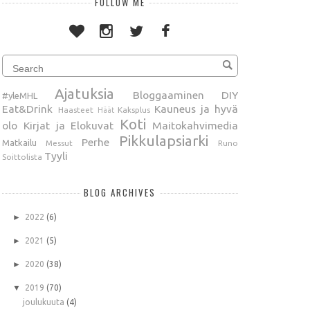
FOLLOW ME
Ajatuksia
Bloggaaminen
DIY
#yleMHL
Eat&Drink
Kauneus ja hyvä
Haasteet
Kaksplus
Häät
Koti
olo
Kirjat ja Elokuvat
Maitokahvimedia
Pikkulapsiarki
Perhe
Matkailu
Messut
Runo
Tyyli
Soittolista
BLOG ARCHIVES
►
2022
(6)
►
2021
(5)
►
2020
(38)
▼
2019
(70)
joulukuuta
(4)