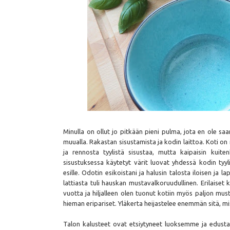
Minulla on ollut jo pitkään pieni pulma, jota en ole saa
muualla. Rakastan sisustamista ja kodin laittoa. Koti o
ja rennosta tyylistä sisustaa, mutta kaipaisin kuite
sisustuksessa käytetyt värit luovat yhdessä kodin tyyl
esille. Odotin esikoistani ja halusin talosta iloisen ja 
lattiasta tuli hauskan mustavalkoruudullinen. Erilaise
vuotta ja hiljalleen olen tuonut kotiin myös paljon mu
hieman eripariset. Yläkerta heijastelee enemmän sitä, mis
Talon kalusteet ovat etsiytyneet luoksemme ja edustava