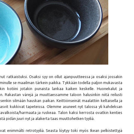
nut ratkaistuksi. Osaksi syy on ollut ajanpuutteessa ja osaksi jossakin
n minulle se maailman tärkein paikka. Tykkään todella paljon mukavasta
nkin kotiini jotakin punaista lankaa kaiken keskelle. Huonekalut ja
in. Rakastan värejä ja muuttaessamme taloon halusinkin niitä reilusti
lapsenkin silmään hauskan paikan. Keittiönseinät maalattiin keltaisella ja
t kasvit kukkivat tapeteissa. Olemme asuneet nyt talossa yli kahdeksan
stavalkoista/harmaata ja ruskeaa. Talon kaksi kerrosta ovatkin kenties
tä pidän juuri nyt ja alakerta taas muuttohetken tyyliä.
t enimmälti retrotyyliä. Seasta löytyy toki myös Ikean pelkistettyjä