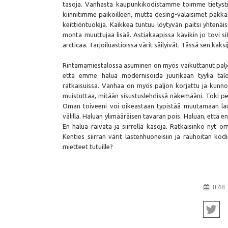
tasoja. Vanhasta kaupunkikodistamme toimme tietysti 
kiinnitimme paikoilleen, mutta desing-valaisimet pakka
keittiöntuoleja. Kaikkea tuntuu löytyvän paitsi yhtenäis
monta muuttujaa lisää. Astiakaapissa kävikin jo tovi sitt
arcticaa. Tarjoiluastioissa värit säilyivät. Tässä sen kak
Rintamamiestalossa asuminen on myös vaikuttanut paljon 
että emme halua modernisoida juurikaan tyyliä talo
ratkaisuissa. Vanhaa on myös paljon korjattu ja kunnost
muistuttaa, mitään sisustuslehdissä näkemääni. Toki pe
Oman toiveeni voi oikeastaan typistää muutamaan lau
välillä. Haluan ylimääräisen tavaran pois. Haluan, että e
En halua raivata ja siirrellä kasoja. Ratkaisinko nyt
Kenties siirrän värit lastenhuoneisiin ja rauhoitan ko
mietteet tutuille?
0.48