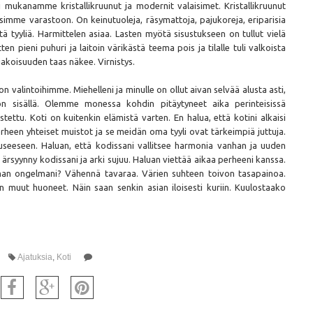
mukanamme kristallikruunut ja modernit valaisimet. Kristallikruunut
simme varastoon. On keinutuoleja, räsymattoja, pajukoreja, eriparisia
tä tyyliä. Harmittelen asiaa. Lasten myötä sisustukseen on tullut vielä
en pieni puhuri ja laitoin värikästä teema pois ja tilalle tuli valkoista
sijakoisuuden taas näkee. Virnistys.
valintoihimme. Miehelleni ja minulle on ollut aivan selvää alusta asti,
n sisällä. Olemme monessa kohdin pitäytyneet aika perinteisissä
ettu. Koti on kuitenkin elämistä varten. En halua, että kotini alkaisi
rheen yhteiset muistot ja se meidän oma tyyli ovat tärkeimpiä juttuja.
seeseen. Haluan, että kodissani vallitsee harmonia vanhan ja uuden
n ärsyynny kodissani ja arki sujuu. Haluan viettää aikaa perheeni kanssa.
 oman ongelmani? Vähennä tavaraa. Värien suhteen toivon tasapainoa.
din muut huoneet. Näin saan senkin asian iloisesti kuriin. Kuulostaako
Ajatuksia
,
Koti