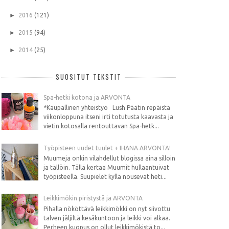
►
2016
(121)
►
2015
(94)
►
2014
(25)
SUOSITUT TEKSTIT
Spa-hetki kotona ja ARVONTA
*Kaupallinen yhteistyö Lush Päätin repäistä
viikonloppuna itseni irti totutusta kaavasta ja
vietin kotosalla rentouttavan Spa-hetk...
Työpisteen uudet tuulet + IHANA ARVONTA!
Muumeja onkin vilahdellut blogissa aina silloin
ja tällöin. Tällä kertaa Muumit hullaantuivat
työpisteellä. Suupielet kyllä nousevat heti...
Leikkimökin piristystä ja ARVONTA
Pihalla nököttävä leikkimökki on nyt siivottu
talven jäljiltä kesäkuntoon ja leikki voi alkaa.
Perheen kuopus on ollut leikkimökistä to...