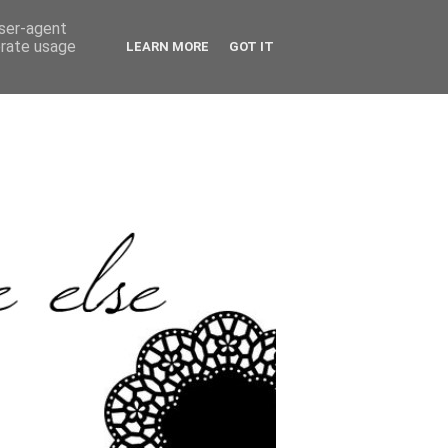
user-agent
erate usage
LEARN MORE
GOT IT