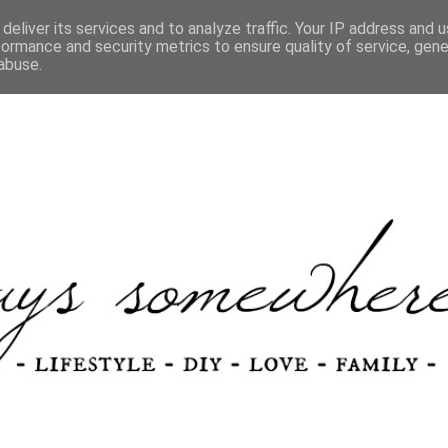
HOME
ABOUT
CONTACT
COLLABORATIONS
deliver its services and to analyze traffic. Your IP address and 
formance and security metrics to ensure quality of service, gen
abuse.